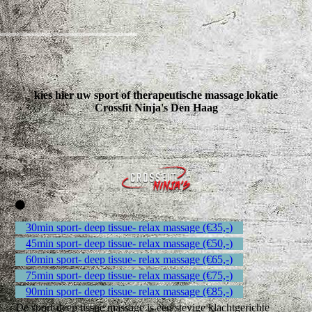
kies hier uw sport of therapeutische massage lokatie
Crossfit Ninja's
Den Haag
30min sport- deep tissue- relax massage (€35,-)
45min sport- deep tissue- relax massage (€50,-)
60min sport- deep tissue- relax massage (€65,-)
75min sport- deep tissue- relax massage (€75,-)
90min sport- deep tissue- relax massage (€85,-)
De sport-deep tissue massage is een stevige klachtgerichte