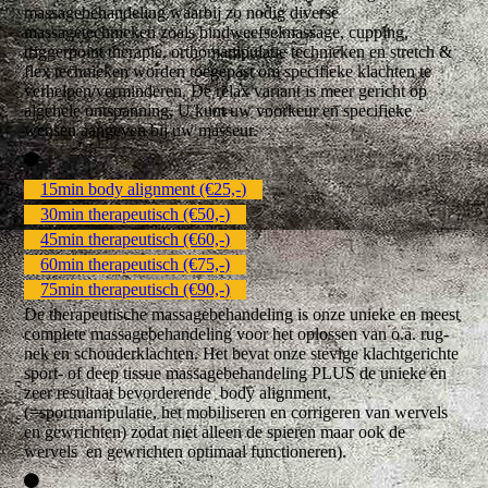
massagebehandeling waarbij zo nodig diverse
massagetechnieken zoals bindweefselmassage, cupping,
triggerpoint therapie, orthomanipulatie technieken en stretch &
flex technieken worden toegepast om specifieke klachten te
verhelpen/verminderen. De relax variant is meer gericht op
algehele ontspanning, U kunt uw voorkeur en specifieke
wensen aangeven bij uw masseur.
15min body alignment (€25,-)
30min therapeutisch (€50,-)
45min therapeutisch (€60,-)
60min therapeutisch (€75,-)
75min therapeutisch (€90,-)
De therapeutische massagebehandeling is onze unieke en meest
complete massagebehandeling voor het oplossen van o.a. rug-
nek en schouderklachten. Het bevat onze stevige klachtgerichte
sport- of deep tissue massagebehandeling PLUS de unieke en
zeer resultaat bevorderende body alignment,
(=sportmanipulatie, het mobiliseren en corrigeren van wervels
en gewrichten) zodat niet alleen de spieren maar ook de
wervels en gewrichten optimaal functioneren).