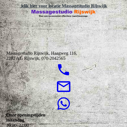
klik hier voor locatie Massagestudio Rijswijk
Massagestudio Rijswijk, Haagweg 116,
2282 AG Rijswijk, 070-2042565
Onze openingstijden
maandag
10
:
00
–
22
:
00