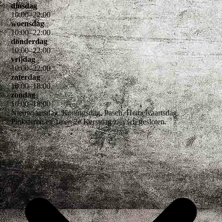
dinsdag
10
:
00
–
22
:
00
woensdag
10
:
00
–
22
:
00
donderdag
10
:
00
–
22
:
00
vrijdag
10
:
00
–
22
:
00
zaterdag
10
:
00
–
18
:
00
zondag
10
:
00
–
18
:
00
Nieuwjaarsdag, Koningsdag, Pasen, Hemelvaartsdag,
Pinksteren en 1e en 2e Kerstdag zijn wij gesloten.